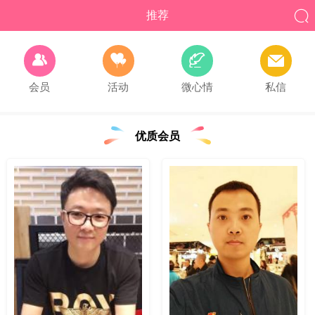

推荐




会员
活动
微心情
私信
优质会员