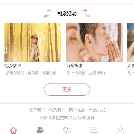
相亲活动
他乡故里
为爱祈缘
大



近郊景区（自驾游，灵活机动，
市内景区（交通便利）
随意随行）
更多
关于我们
|
联系我们
|
用户条款
|
付款方式
©硕博缘盟交友平台 版权所有




